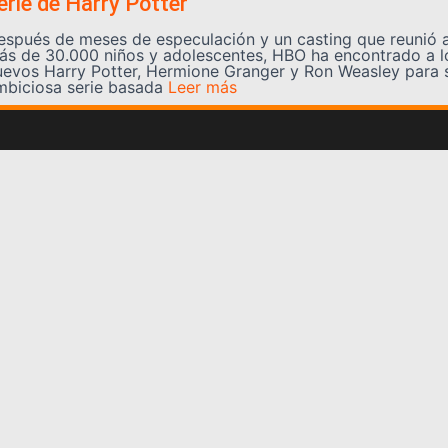
erie de Harry Potter
espués de meses de especulación y un casting que reunió 
ás de 30.000 niños y adolescentes, HBO ha encontrado a l
uevos Harry Potter, Hermione Granger y Ron Weasley para 
mbiciosa serie basada
Leer más
Somos YATVO
Somos YATVO ¡Tu canal online! Con entretenimiento,
información, opinión, cultura, deportes y más.
En este portal podrás ver nuestra señal y enterarte de
las noticias más destacadas de Yaracuy, Venezuela y el
mundo, actualizándote constantemente para que estés
siempre al día de las noticias.
YATVO Tu canal online
Categorías
REGIONALES
NACIONALES
INTERNACIONALES
DEPORTES
CULTURA
CIENCIA Y TECNOLOGIA