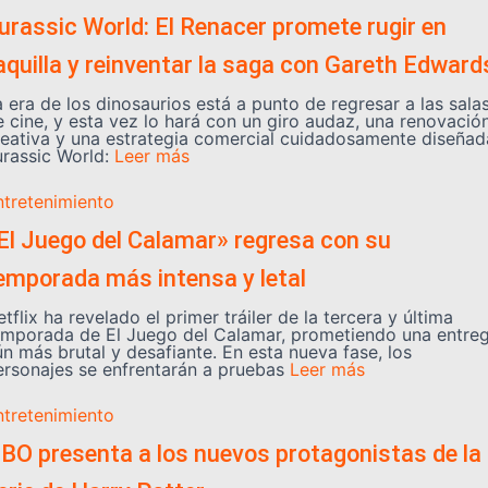
urassic World: El Renacer promete rugir en
aquilla y reinventar la saga con Gareth Edward
 era de los dinosaurios está a punto de regresar a las sala
e cine, y esta vez lo hará con un giro audaz, una renovació
reativa y una estrategia comercial cuidadosamente diseñad
urassic World:
Leer más
ntretenimiento
El Juego del Calamar» regresa con su
emporada más intensa y letal
tflix ha revelado el primer tráiler de la tercera y última
emporada de El Juego del Calamar, prometiendo una entre
ún más brutal y desafiante. En esta nueva fase, los
ersonajes se enfrentarán a pruebas
Leer más
ntretenimiento
BO presenta a los nuevos protagonistas de la