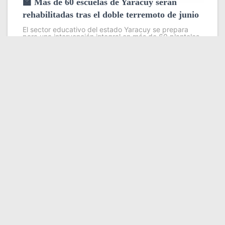
🏫 Más de 60 escuelas de Yaracuy serán
rehabilitadas tras el doble terremoto de junio
El sector educativo del estado Yaracuy se prepara
para una intervención integral en más de 60 planteles
escolares, como parte del plan de contingencia
activado tras las afectaciones ocasionadas por los
sismos de magnitud 7,2
Leer más
Somos YATVO
Somos YATVO ¡Tu canal online! Con entretenimiento,
información, opinión, cultura, deportes y más.
En este portal podrás ver nuestra señal y enterarte de
las noticias más destacadas de Yaracuy, Venezuela y el
mundo, actualizándote constantemente para que estés
siempre al día de las noticias.
YATVO Tu canal online