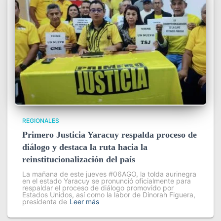
REGIONALES
Primero Justicia Yaracuy respalda proceso de
diálogo y destaca la ruta hacia la
reinstitucionalización del país
La mañana de este jueves #06AGO, la tolda aurinegra
en el estado Yaracuy se pronunció oficialmente para
respaldar el proceso de diálogo promovido por
Estados Unidos, así como la labor de Dinorah Figuera,
presidenta de
Leer más