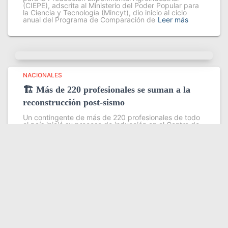
(CIEPE), adscrita al Ministerio del Poder Popular para
la Ciencia y Tecnología (Mincyt), dio inicio al ciclo
anual del Programa de Comparación de
Leer más
NACIONALES
🏗️ Más de 220 profesionales se suman a la
reconstrucción post-sismo
Un contingente de más de 220 profesionales de todo
el país inició su proceso de inducción en el Centro de
Estudios Ambientales del Instituto Venezolano de
Investigaciones Científicas (IVIC), con el objetivo de
fortalecer las
Leer más
Somos YATVO