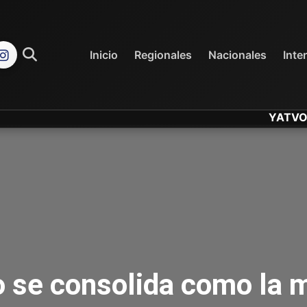
REGIONALES
NACIONALES
Inicio
Regionales
Nacionales
Inte
YATVO... Tu C
o se consolida como la