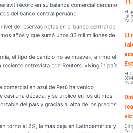
11.
erávit récord en su balanza comercial cercano
El 
datos del banco central peruano.
juli
Yara
l nivel de reservas netas en el banco central de
El 
timos años y que sumó unos 83 mil millones de
tal
ac
mía, el tipo de cambio no se mueve», afirmó el
Est
 reciente entrevista con Reuters. «Ningún país
El C
(CMB
"Not
a comercial en azul de Perú ha venido
casi una década, y se triplicó en los últimos
Dir
rtable del país y gracias al alza de los precios
rea
víc
 en torno al 2%, la más baja en Latinoamérica y
Diri
Yar