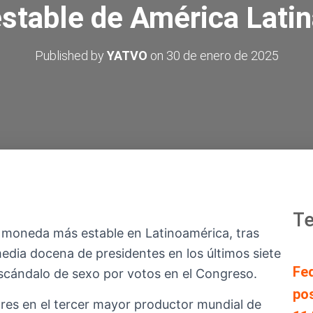
stable de América Lati
Published by
YATVO
on
30 de enero de 2025
Te
a moneda más estable en Latinoamérica, tras
media docena de presidentes en los últimos siete
Fe
escándalo de sexo por votos en el Congreso.
pos
res en el tercer mayor productor mundial de