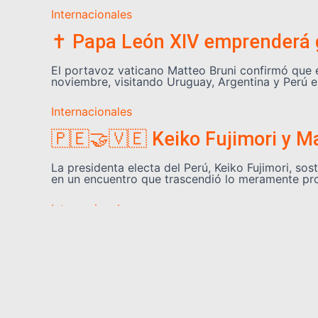
Internacionales
✝️ Papa León XIV emprenderá g
El portavoz vaticano Matteo Bruni confirmó que el 
noviembre, visitando Uruguay, Argentina y Perú 
Internacionales
🇵🇪🤝🇻🇪 Keiko Fujimori y M
La presidenta electa del Perú, Keiko Fujimori, s
en un encuentro que trascendió lo meramente pro
Internacionales
🚨 Ucrania golpea la “flota fa
Las fuerzas de drones ucranianas atacaron duran
Rusia utiliza para evadir sanciones internacional