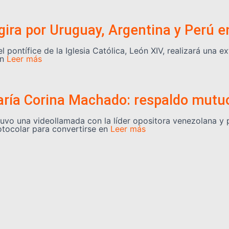
ira por Uruguay, Argentina y Perú 
pontífice de la Iglesia Católica, León XIV, realizará una ex
en
Leer más
aría Corina Machado: respaldo mutuo
ostuvo una videollamada con la líder opositora venezolana 
tocolar para convertirse en
Leer más
ntasma” rusa en el mar de Azov
te la madrugada de este martes ocho buques petroleros pe
es en sus exportaciones de petróleo y grano
Leer más