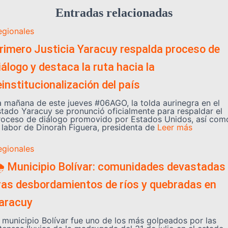
Entradas relacionadas
egionales
rimero Justicia Yaracuy respalda proceso de
iálogo y destaca la ruta hacia la
einstitucionalización del país
a mañana de este jueves #06AGO, la tolda aurinegra en el
stado Yaracuy se pronunció oficialmente para respaldar el
roceso de diálogo promovido por Estados Unidos, así com
a labor de Dinorah Figuera, presidenta de
Leer más
egionales
️ Municipio Bolívar: comunidades devastadas
ras desbordamientos de ríos y quebradas en
aracuy
l municipio Bolívar fue uno de los más golpeados por las