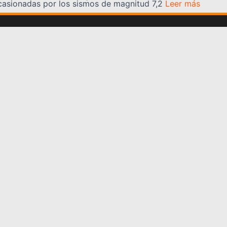
casionadas por los sismos de magnitud 7,2
Leer más
Somos YATVO
Somos YATVO ¡Tu canal online! Con entretenimiento,
información, opinión, cultura, deportes y más.
En este portal podrás ver nuestra señal y enterarte de
las noticias más destacadas de Yaracuy, Venezuela y el
mundo, actualizándote constantemente para que estés
siempre al día de las noticias.
YATVO Tu canal online
Categorías
REGIONALES
NACIONALES
INTERNACIONALES
DEPORTES
CULTURA
CIENCIA Y TECNOLOGIA
VARIEDADES