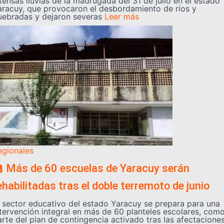
tensas lluvias de la madrugada del 31 de julio en el estado
aracuy, que provocaron el desbordamiento de ríos y
uebradas y dejaron severas
Leer más
egionales
 Más de 60 escuelas de Yaracuy serán
ehabilitadas tras el doble terremoto de junio
l sector educativo del estado Yaracuy se prepara para una
ntervención integral en más de 60 planteles escolares, com
arte del plan de contingencia activado tras las afectacione