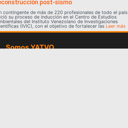
econstrucción post-sismo
n contingente de más de 220 profesionales de todo el país
nició su proceso de inducción en el Centro de Estudios
mbientales del Instituto Venezolano de Investigaciones
entíficas (IVIC), con el objetivo de fortalecer las
Leer más
Somos YATVO
Somos YATVO ¡Tu canal online! Con entretenimiento,
información, opinión, cultura, deportes y más.
En este portal podrás ver nuestra señal y enterarte de
las noticias más destacadas de Yaracuy, Venezuela y el
mundo, actualizándote constantemente para que estés
siempre al día de las noticias.
YATVO Tu canal online
Categorías
REGIONALES
NACIONALES
INTERNACIONALES
DEPORTES
CULTURA
CIENCIA Y TECNOLOGIA