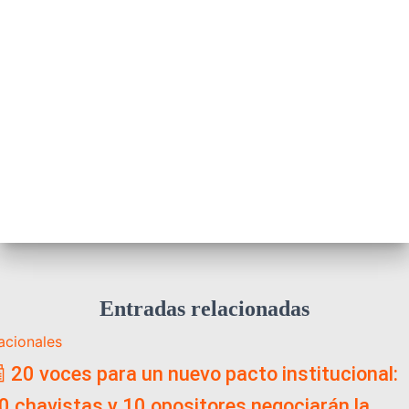
Entradas relacionadas
acionales
 20 voces para un nuevo pacto institucional:
0 chavistas y 10 opositores negociarán la