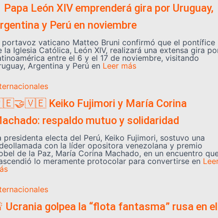
️ Papa León XIV emprenderá gira por Uruguay,
rgentina y Perú en noviembre
l portavoz vaticano Matteo Bruni confirmó que el pontífice
 la Iglesia Católica, León XIV, realizará una extensa gira po
atinoamérica entre el 6 y el 17 de noviembre, visitando
ruguay, Argentina y Perú en
Leer más
nternacionales
🇪🤝🇻🇪 Keiko Fujimori y María Corina
achado: respaldo mutuo y solidaridad
a presidenta electa del Perú, Keiko Fujimori, sostuvo una
ideollamada con la líder opositora venezolana y premio
obel de la Paz, María Corina Machado, en un encuentro qu
rascendió lo meramente protocolar para convertirse en
Lee
ás
nternacionales
 Ucrania golpea la “flota fantasma” rusa en el