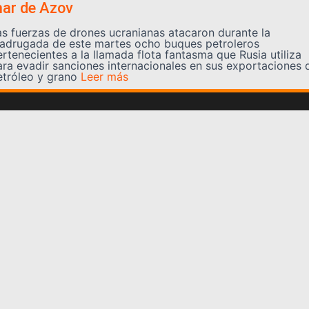
ar de Azov
as fuerzas de drones ucranianas atacaron durante la
adrugada de este martes ocho buques petroleros
ertenecientes a la llamada flota fantasma que Rusia utiliza
ara evadir sanciones internacionales en sus exportaciones 
etróleo y grano
Leer más
Somos YATVO
Somos YATVO ¡Tu canal online! Con entretenimiento,
información, opinión, cultura, deportes y más.
En este portal podrás ver nuestra señal y enterarte de
las noticias más destacadas de Yaracuy, Venezuela y el
mundo, actualizándote constantemente para que estés
siempre al día de las noticias.
YATVO Tu canal online
Categorías
REGIONALES
NACIONALES
INTERNACIONALES
DEPORTES
CULTURA
CIENCIA Y TECNOLOGIA