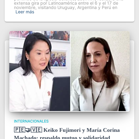
extensa gira por Latinoamérica entre el 6 y el 17 de
noviembre, visitando Uruguay, Argentina y Perú en
Leer más
INTERNACIONALES
🇵🇪🤝🇻🇪 Keiko Fujimori y María Corina
Machado: respaldo mutuo y solidaridad