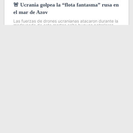
🚨 Ucrania golpea la “flota fantasma” rusa en
el mar de Azov
Las fuerzas de drones ucranianas atacaron durante la
madrugada de este martes ocho buques petroleros
pertenecientes a la llamada flota fantasma que Rusia
utiliza para evadir sanciones internacionales en sus
exportaciones de petróleo y grano
Leer más
Somos YATVO
Somos YATVO ¡Tu canal online! Con entretenimiento,
información, opinión, cultura, deportes y más.
En este portal podrás ver nuestra señal y enterarte de
las noticias más destacadas de Yaracuy, Venezuela y el
mundo, actualizándote constantemente para que estés
siempre al día de las noticias.
YATVO Tu canal online