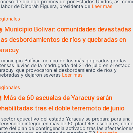
roceso de diálogo promovido por Estados Unidos, así com
a labor de Dinorah Figuera, presidenta de
Leer más
egionales
️ Municipio Bolívar: comunidades devastadas
ras desbordamientos de ríos y quebradas en
aracuy
l municipio Bolívar fue uno de los más golpeados por las
tensas lluvias de la madrugada del 31 de julio en el estado
aracuy, que provocaron el desbordamiento de ríos y
uebradas y dejaron severas
Leer más
egionales
 Más de 60 escuelas de Yaracuy serán
ehabilitadas tras el doble terremoto de junio
l sector educativo del estado Yaracuy se prepara para una
ntervención integral en más de 60 planteles escolares, com
arte del plan de contingencia activado tras las afectacione