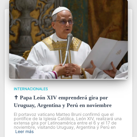
INTERNACIONALES
✝️ Papa León XIV emprenderá gira por
Uruguay, Argentina y Perú en noviembre
El portavoz vaticano Matteo Bruni confirmó que el
pontífice de la Iglesia Católica, León XIV, realizará una
extensa gira por Latinoamérica entre el 6 y el 17 de
noviembre, visitando Uruguay, Argentina y Perú en
Leer más