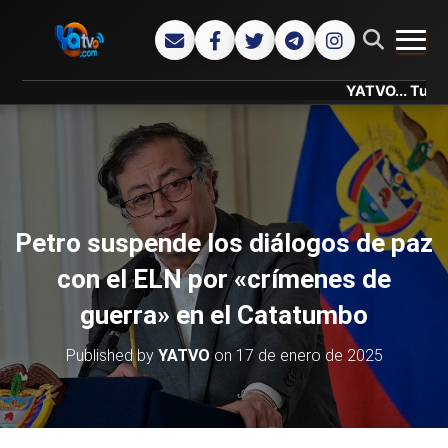
CAMB
YATVO... Tu Canal Onli
Petro suspende los diálogos de paz
con el ELN por «crímenes de
guerra» en el Catatumbo
Published by
YATVO
on
17 de enero de 2025