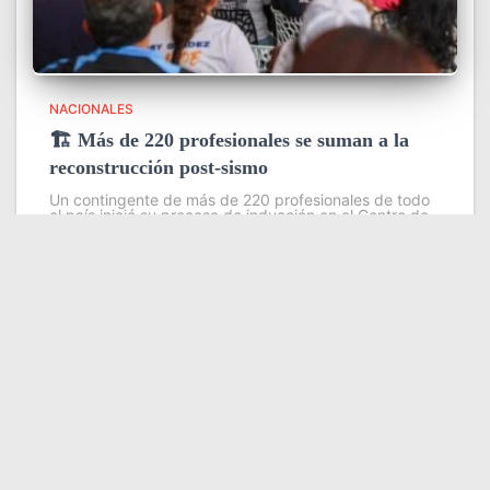
NACIONALES
🏗️ Más de 220 profesionales se suman a la
reconstrucción post-sismo
Un contingente de más de 220 profesionales de todo
el país inició su proceso de inducción en el Centro de
Estudios Ambientales del Instituto Venezolano de
Investigaciones Científicas (IVIC), con el objetivo de
fortalecer las
Leer más
Somos YATVO
Somos YATVO ¡Tu canal online! Con entretenimiento,