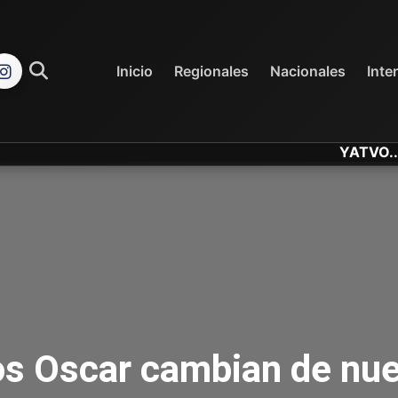
REGIONALES
NACIONALES
Inicio
Regionales
Nacionales
Inte
YATVO... Tu Can
s Oscar cambian de nue