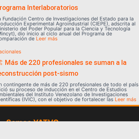
rograma Interlaboratorios
a Fundación Centro de Investigaciones del Estado para la
roducción Experimental Agroindustrial (CIEPE), adscrita al
inisterio del Poder Popular para la Ciencia y Tecnología
incyt), dio inicio al ciclo anual del Programa de
omparación de
Leer más
acionales
️ Más de 220 profesionales se suman a la
econstrucción post-sismo
n contingente de más de 220 profesionales de todo el país
nició su proceso de inducción en el Centro de Estudios
mbientales del Instituto Venezolano de Investigaciones
entíficas (IVIC), con el objetivo de fortalecer las
Leer más
Somos YATVO
Somos YATVO ¡Tu canal online! Con entretenimiento,