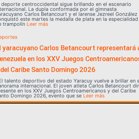
l deporte centroccidental sigue brillando en el escenario
nternacional. La dupla conformada por el gimnasta
aracuyano Carlos Betancourt y el larense Jezreel González
onquistó este martes la medalla de plata en la especialidad
e trampolín
Leer más
eportes
l yaracuyano Carlos Betancourt representará 
enezuela en los XXV Juegos Centroamericano
 del Caribe Santo Domingo 2026
l talento deportivo del estado Yaracuy vuelve a brillar en e
anorama internacional. El joven atleta Carlos Betancourt di
resente en los XXV Juegos Centroamericanos y del Caribe
anto Domingo 2026, evento que se
Leer más
Somos YATVO
Somos YATVO ¡Tu canal online! Con entretenimiento,
información, opinión, cultura, deportes y más.