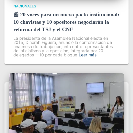
NACIONALES
📰 20 voces para un nuevo pacto institucional:
10 chavistas y 10 opositores negociarán la
reforma del TSJ y el CNE
La presidenta de la Asamblea Nacional electa en
2015, Dinorah Figuera, anunció la conformación de
una mesa de trabajo conjunta entre representantes
del oficialismo y la oposición, integrada por 20
delegados —10 por cada bloque
Leer más