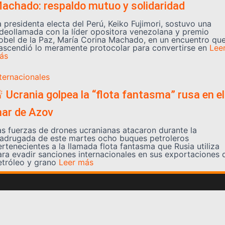
achado: respaldo mutuo y solidaridad
a presidenta electa del Perú, Keiko Fujimori, sostuvo una
ideollamada con la líder opositora venezolana y premio
obel de la Paz, María Corina Machado, en un encuentro qu
rascendió lo meramente protocolar para convertirse en
Lee
ás
nternacionales
 Ucrania golpea la “flota fantasma” rusa en el
ar de Azov
as fuerzas de drones ucranianas atacaron durante la
adrugada de este martes ocho buques petroleros
ertenecientes a la llamada flota fantasma que Rusia utiliza
ara evadir sanciones internacionales en sus exportaciones 
etróleo y grano
Leer más
Somos YATVO
Somos YATVO ¡Tu canal online! Con entretenimiento,