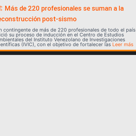
️ Más de 220 profesionales se suman a la
econstrucción post-sismo
n contingente de más de 220 profesionales de todo el país
nició su proceso de inducción en el Centro de Estudios
mbientales del Instituto Venezolano de Investigaciones
entíficas (IVIC), con el objetivo de fortalecer las
Leer más
Somos YATVO
Somos YATVO ¡Tu canal online! Con entretenimiento,
información, opinión, cultura, deportes y más.
En este portal podrás ver nuestra señal y enterarte de
las noticias más destacadas de Yaracuy, Venezuela y el
mundo, actualizándote constantemente para que estés
siempre al día de las noticias.
YATVO Tu canal online
Categorías