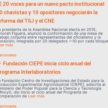
 20 voces para un nuevo pacto institucional:
0 chavistas y 10 opositores negociarán la
eforma del TSJ y el CNE
a presidenta de la Asamblea Nacional electa en 2015,
inorah Figuera, anunció la conformación de una mesa de
abajo conjunta entre representantes del oficialismo y la
posición, integrada por 20 delegados —10 por cada bloque
eer más
acionales
 Fundación CIEPE inicia ciclo anual del
rograma Interlaboratorios
a Fundación Centro de Investigaciones del Estado para la
roducción Experimental Agroindustrial (CIEPE), adscrita al
inisterio del Poder Popular para la Ciencia y Tecnología
incyt), dio inicio al ciclo anual del Programa de
omparación de
Leer más
acionales