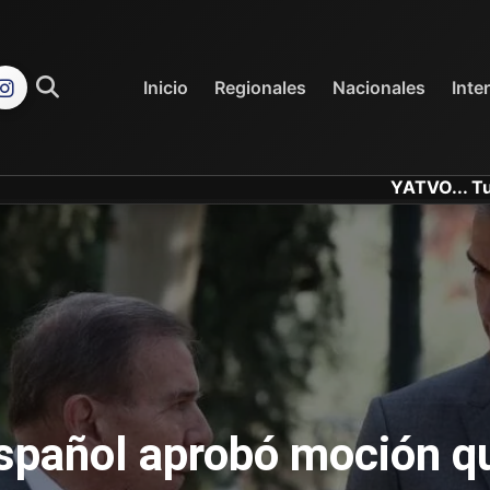
REGIONALES
NACIONALES
Inicio
Regionales
Nacionales
Inte
YATVO... Tu Canal Online
pañol aprobó moción qu