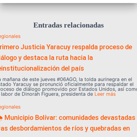
Entradas relacionadas
egionales
rimero Justicia Yaracuy respalda proceso de
iálogo y destaca la ruta hacia la
einstitucionalización del país
a mañana de este jueves #06AGO, la tolda aurinegra en el
stado Yaracuy se pronunció oficialmente para respaldar el
roceso de diálogo promovido por Estados Unidos, así com
a labor de Dinorah Figuera, presidenta de
Leer más
egionales
️ Municipio Bolívar: comunidades devastadas
ras desbordamientos de ríos y quebradas en