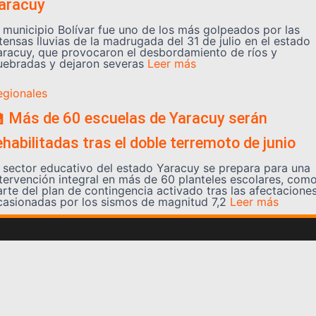
aracuy
l municipio Bolívar fue uno de los más golpeados por las
tensas lluvias de la madrugada del 31 de julio en el estado
aracuy, que provocaron el desbordamiento de ríos y
uebradas y dejaron severas
Leer más
egionales
 Más de 60 escuelas de Yaracuy serán
ehabilitadas tras el doble terremoto de junio
l sector educativo del estado Yaracuy se prepara para una
ntervención integral en más de 60 planteles escolares, com
arte del plan de contingencia activado tras las afectacione
casionadas por los sismos de magnitud 7,2
Leer más
Somos YATVO
Somos YATVO ¡Tu canal online! Con entretenimiento,
información, opinión, cultura, deportes y más.
En este portal podrás ver nuestra señal y enterarte de
las noticias más destacadas de Yaracuy, Venezuela y el