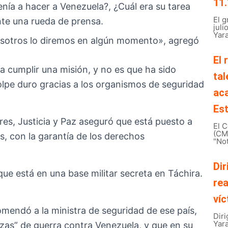
11.
nía a hacer a Venezuela?, ¿Cuál era su tarea
El 
nte una rueda de prensa.
juli
Yara
osotros lo diremos en algún momento», agregó
El 
 a cumplir una misión, y no es que ha sido
tal
lpe duro gracias a los organismos de seguridad
ac
Est
res, Justicia y Paz aseguró que está puesto a
El C
(CMB
s, con la garantía de los derechos
"Not
Dir
 que está en una base militar secreta en Táchira.
rea
víc
omendó a la ministra de seguridad de ese país,
Diri
Yar
nazas” de guerra contra Venezuela, y que en su