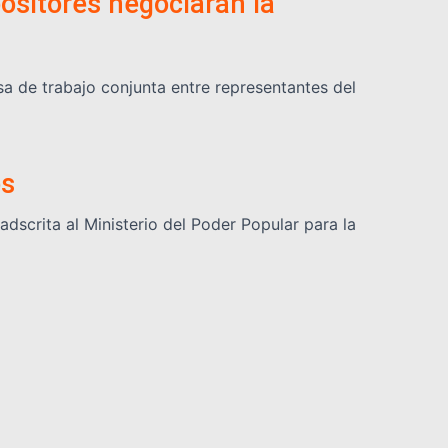
positores negociarán la
a de trabajo conjunta entre representantes del
os
dscrita al Ministerio del Poder Popular para la
ismo
 Estudios Ambientales del Instituto Venezolano de