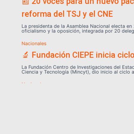
📰 20 voces para un nuevo pact
reforma del TSJ y el CNE
La presidenta de la Asamblea Nacional electa en 
oficialismo y la oposición, integrada por 20 de
Nacionales
🔬 Fundación CIEPE inicia cicl
La Fundación Centro de Investigaciones del Estado
Ciencia y Tecnología (Mincyt), dio inicio al cic
Nacionales
🏗️ Más de 220 profesionales 
Un contingente de más de 220 profesionales de to
Investigaciones Científicas (IVIC), con el objetivo