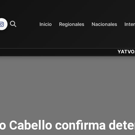
REGIONALES
NACIONALES
Inicio
Regionales
Nacionales
Inte
YATVO... Tu Ca
o Cabello confirma dete