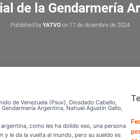
ial de la Gendarmería A
Published by
YATVO
on
17 de diciembre de 2024
Te
 Unido de Venezuela (Psuv), Diosdado Cabello,
la Gendarmería Argentina, Nahuel Agustín Gallo,
Fe
a argentina, como les ha dolido eso, una persona
pos
 y le da la vuelta al mundo, pero su sueldo es