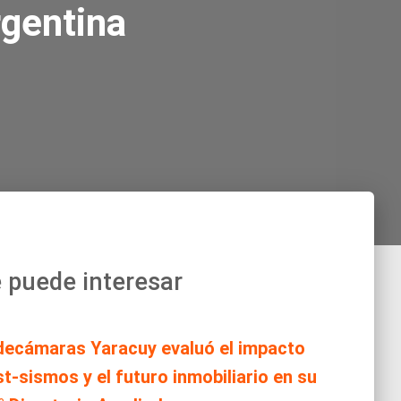
rgentina
 puede interesar
decámaras Yaracuy evaluó el impacto
t-sismos y el futuro inmobiliario en su