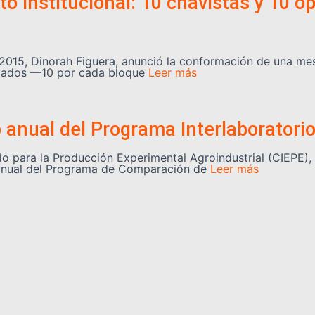
o institucional: 10 chavistas y 10 o
2015, Dinorah Figuera, anunció la conformación de una mes
legados —10 por cada bloque
Leer más
o anual del Programa Interlaboratori
 para la Producción Experimental Agroindustrial (CIEPE), a
lo anual del Programa de Comparación de
Leer más
se suman a la reconstrucción post-s
do el país inició su proceso de inducción en el Centro de
 de fortalecer las
Leer más