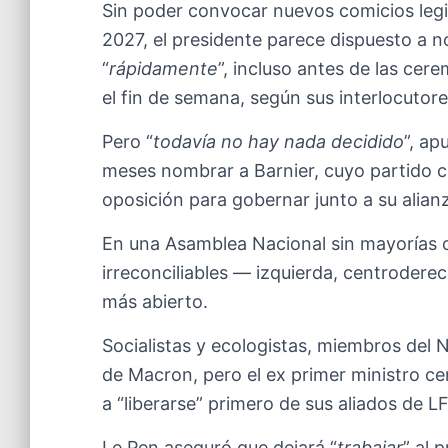
Sin poder convocar nuevos comicios legisl
2027, el presidente parece dispuesto a 
“
rápidamente
”, incluso antes de las ce
el fin de semana, según sus interlocutore
Pero “
todavía no hay nada decidido
”, ap
meses nombrar a Barnier, cuyo partido 
oposición para gobernar junto a su alian
En una Asamblea Nacional sin mayorías cl
irreconciliables — izquierda, centrodere
más abierto.
Socialistas y ecologistas, miembros del N
de Macron, pero el ex primer ministro cen
a “liberarse” primero de sus aliados de LF
Le Pen aseguró que dejará “
trabajar
” al 