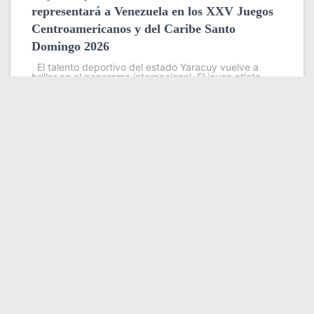
representará a Venezuela en los XXV Juegos
Centroamericanos y del Caribe Santo
Domingo 2026
El talento deportivo del estado Yaracuy vuelve a
brillar en el panorama internacional. El joven atleta
Carlos Betancourt dirá presente en los XXV Juegos
Centroamericanos y del Caribe Santo Domingo 2026,
evento que se
Leer más
Somos YATVO
Somos YATVO ¡Tu canal online! Con entretenimiento,
información, opinión, cultura, deportes y más.
En este portal podrás ver nuestra señal y enterarte de
las noticias más destacadas de Yaracuy, Venezuela y el
mundo, actualizándote constantemente para que estés
siempre al día de las noticias.