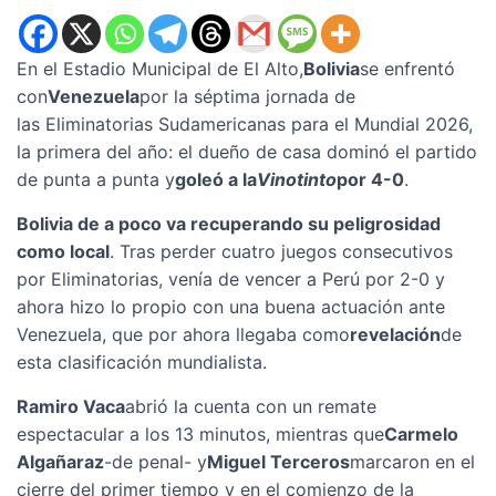
En el Estadio Municipal de El Alto,
Bolivia
se enfrentó
con
Venezuela
por la séptima jornada de
las Eliminatorias Sudamericanas para el Mundial 2026,
la primera del año: el dueño de casa dominó el partido
de punta a punta y
goleó a la
Vinotinto
por 4-0
.
Bolivia de a poco va recuperando su peligrosidad
como local
. Tras perder cuatro juegos consecutivos
por Eliminatorias, venía de vencer a Perú por 2-0 y
ahora hizo lo propio con una buena actuación ante
Venezuela, que por ahora llegaba como
revelación
de
esta clasificación mundialista.
Ramiro Vaca
abrió la cuenta con un remate
espectacular a los 13 minutos, mientras que
Carmelo
Algañaraz
-de penal- y
Miguel Terceros
marcaron en el
cierre del primer tiempo y en el comienzo de la