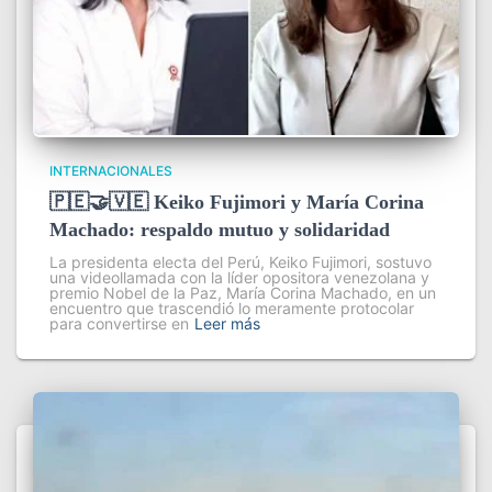
INTERNACIONALES
🇵🇪🤝🇻🇪 Keiko Fujimori y María Corina
Machado: respaldo mutuo y solidaridad
La presidenta electa del Perú, Keiko Fujimori, sostuvo
una videollamada con la líder opositora venezolana y
premio Nobel de la Paz, María Corina Machado, en un
encuentro que trascendió lo meramente protocolar
para convertirse en
Leer más