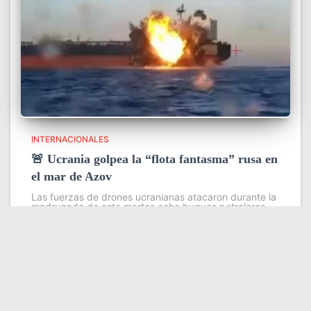
INTERNACIONALES
🚨 Ucrania golpea la “flota fantasma” rusa en
el mar de Azov
Las fuerzas de drones ucranianas atacaron durante la
madrugada de este martes ocho buques petroleros
pertenecientes a la llamada flota fantasma que Rusia
utiliza para evadir sanciones internacionales en sus
exportaciones de petróleo y grano
Leer más