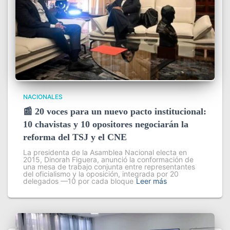
NACIONALES
📰 20 voces para un nuevo pacto institucional:
10 chavistas y 10 opositores negociarán la
reforma del TSJ y el CNE
La presidenta de la Asamblea Nacional electa en
2015, Dinorah Figuera, anunció la conformación de
una mesa de trabajo conjunta entre representantes
del oficialismo y la oposición, integrada por 20
delegados —10 por cada bloque
Leer más