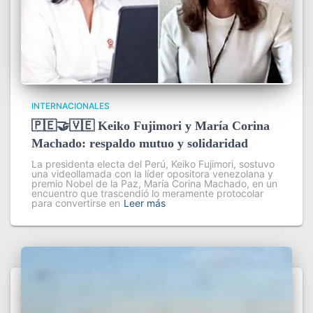
INTERNACIONALES
🇵🇪🤝🇻🇪 Keiko Fujimori y María Corina
Machado: respaldo mutuo y solidaridad
La presidenta electa del Perú, Keiko Fujimori, sostuvo
una videollamada con la líder opositora venezolana y
premio Nobel de la Paz, María Corina Machado, en un
encuentro que trascendió lo meramente protocolar
para convertirse en
Leer más