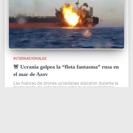
INTERNACIONALES
🚨 Ucrania golpea la “flota fantasma” rusa en
el mar de Azov
Las fuerzas de drones ucranianas atacaron durante la
madrugada de este martes ocho buques petroleros
pertenecientes a la llamada flota fantasma que Rusia
utiliza para evadir sanciones internacionales en sus
exportaciones de petróleo y grano
Leer más