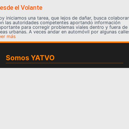
esde el Volante
oy iniciamos una tarea, que lejos de dañar, busca colaborar
on las autoridades competentes aportando información
mportante para corregir problemas viales dentro y fuera de
reas urbanas. A veces andar en automóvil por algunas calle
eer más
Somos YATVO
Somos YATVO ¡Tu canal online! Con entretenimiento,
información, opinión, cultura, deportes y más.
En este portal podrás ver nuestra señal y enterarte de
las noticias más destacadas de Yaracuy, Venezuela y el
mundo, actualizándote constantemente para que estés
siempre al día de las noticias.
YATVO Tu canal online
Categorías
REGIONALES
NACIONALES
INTERNACIONALES