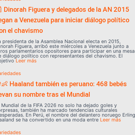
 Dinorah Figuera y delegados de la AN 2015
legan a Venezuela para iniciar diálogo político
on el chavismo
a presidenta de la Asamblea Nacional electa en 2015,
inorah Figuera, arribó este miércoles a Venezuela junto a
tros parlamentarios opositores para participar en una mesa
e diálogo político con representantes del chavismo. El
bjetivo
Leer más
ariedades
👶 Haaland también es peruano: 468 bebés
levan su nombre tras el Mundial
l Mundial de la FIFA 2026 no solo ha dejado goles y
orpresas, también ha marcado tendencias culturales
nesperadas. En Perú, el nombre del delantero noruego Erlin
aaland se ha convertido en una moda entre
Leer más
ariedades