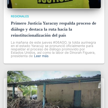
REGIONALES
Primero Justicia Yaracuy respalda proceso de
diálogo y destaca la ruta hacia la
reinstitucionalización del país
La mañana de este jueves #06AGO, la tolda aurinegra
en el estado Yaracuy se pronunció oficialmente para
respaldar el proceso de diálogo promovido por
Estados Unidos, así como la labor de Dinorah Figuera,
presidenta de
Leer más