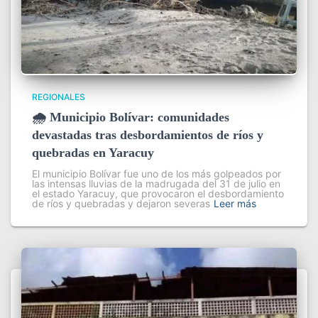
REGIONALES
🌧️ Municipio Bolívar: comunidades
devastadas tras desbordamientos de ríos y
quebradas en Yaracuy
El municipio Bolívar fue uno de los más golpeados por
las intensas lluvias de la madrugada del 31 de julio en
el estado Yaracuy, que provocaron el desbordamiento
de ríos y quebradas y dejaron severas
Leer más