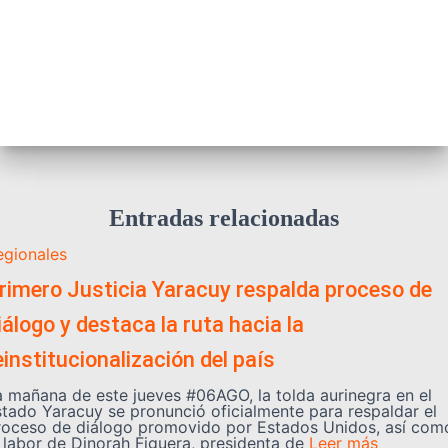
Entradas relacionadas
egionales
rimero Justicia Yaracuy respalda proceso de
iálogo y destaca la ruta hacia la
einstitucionalización del país
a mañana de este jueves #06AGO, la tolda aurinegra en el
stado Yaracuy se pronunció oficialmente para respaldar el
roceso de diálogo promovido por Estados Unidos, así com
a labor de Dinorah Figuera, presidenta de
Leer más