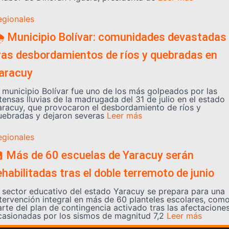
egionales
️ Municipio Bolívar: comunidades devastadas
ras desbordamientos de ríos y quebradas en
aracuy
l municipio Bolívar fue uno de los más golpeados por las
tensas lluvias de la madrugada del 31 de julio en el estado
aracuy, que provocaron el desbordamiento de ríos y
uebradas y dejaron severas
Leer más
egionales
 Más de 60 escuelas de Yaracuy serán
ehabilitadas tras el doble terremoto de junio
l sector educativo del estado Yaracuy se prepara para una
ntervención integral en más de 60 planteles escolares, com
arte del plan de contingencia activado tras las afectacione
casionadas por los sismos de magnitud 7,2
Leer más