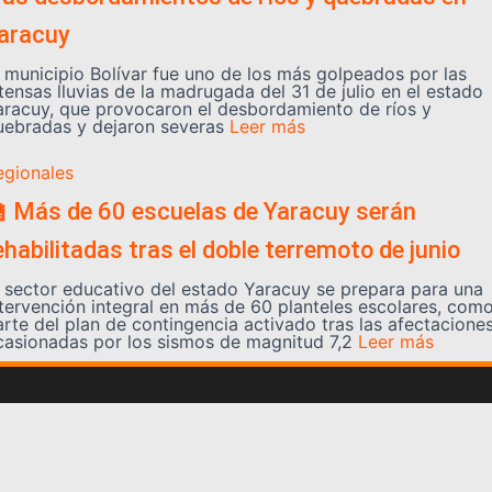
aracuy
l municipio Bolívar fue uno de los más golpeados por las
tensas lluvias de la madrugada del 31 de julio en el estado
aracuy, que provocaron el desbordamiento de ríos y
uebradas y dejaron severas
Leer más
egionales
 Más de 60 escuelas de Yaracuy serán
ehabilitadas tras el doble terremoto de junio
l sector educativo del estado Yaracuy se prepara para una
ntervención integral en más de 60 planteles escolares, com
arte del plan de contingencia activado tras las afectacione
casionadas por los sismos de magnitud 7,2
Leer más
Somos YATVO
Somos YATVO ¡Tu canal online! Con entretenimiento,
información, opinión, cultura, deportes y más.