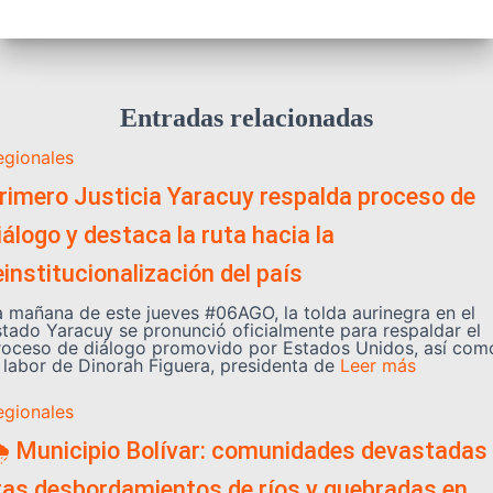
Entradas relacionadas
egionales
rimero Justicia Yaracuy respalda proceso de
iálogo y destaca la ruta hacia la
einstitucionalización del país
a mañana de este jueves #06AGO, la tolda aurinegra en el
stado Yaracuy se pronunció oficialmente para respaldar el
roceso de diálogo promovido por Estados Unidos, así com
a labor de Dinorah Figuera, presidenta de
Leer más
egionales
️ Municipio Bolívar: comunidades devastadas
ras desbordamientos de ríos y quebradas en