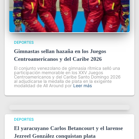
DEPORTES
Gimnastas sellan hazaña en los Juegos
Centroamericanos y del Caribe 2026
El conjunto venezolano de gimnasia rítmica selló una
participación memorable en los XXV Juegos
Centroamericanos y del Caribe Santo Domingo 2026
al adjudicarse la medalla de plata en la exigente
modalidad de All Around por
Leer más
DEPORTES
El yaracuyano Carlos Betancourt y el larense
Jezreel González conquistan plata