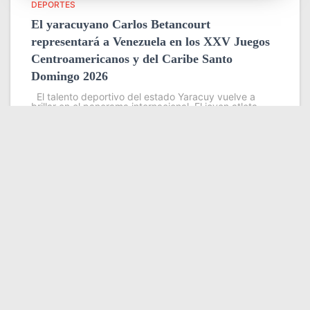
DEPORTES
El yaracuyano Carlos Betancourt
representará a Venezuela en los XXV Juegos
Centroamericanos y del Caribe Santo
Domingo 2026
El talento deportivo del estado Yaracuy vuelve a
brillar en el panorama internacional. El joven atleta
Carlos Betancourt dirá presente en los XXV Juegos
Centroamericanos y del Caribe Santo Domingo 2026,
evento que se
Leer más
Somos YATVO
Somos YATVO ¡Tu canal online! Con entretenimiento,
información, opinión, cultura, deportes y más.
En este portal podrás ver nuestra señal y enterarte de
las noticias más destacadas de Yaracuy, Venezuela y el