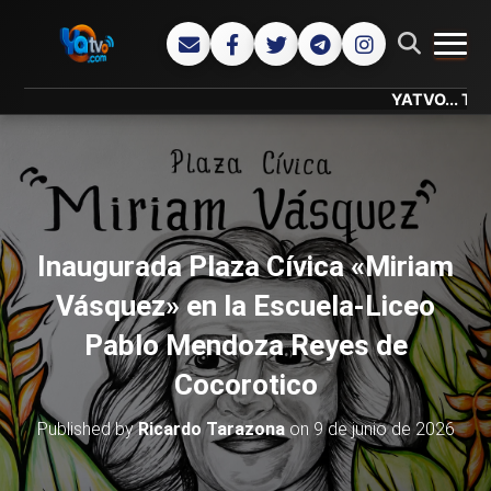
CAMB
YATVO... Tu Canal
Inaugurada Plaza Cívica «Miriam
Vásquez» en la Escuela-Liceo
Pablo Mendoza Reyes de
Cocorotico
Published by
Ricardo Tarazona
on
9 de junio de 2026