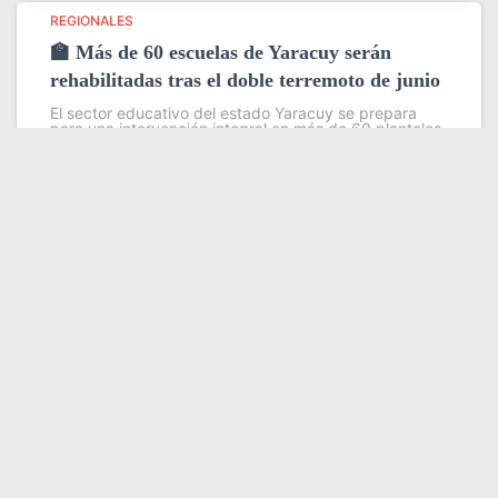
REGIONALES
🏫 Más de 60 escuelas de Yaracuy serán
rehabilitadas tras el doble terremoto de junio
El sector educativo del estado Yaracuy se prepara
para una intervención integral en más de 60 planteles
escolares, como parte del plan de contingencia
activado tras las afectaciones ocasionadas por los
sismos de magnitud 7,2
Leer más
Somos YATVO
Somos YATVO ¡Tu canal online! Con entretenimiento,
información, opinión, cultura, deportes y más.
En este portal podrás ver nuestra señal y enterarte de
las noticias más destacadas de Yaracuy, Venezuela y el
mundo, actualizándote constantemente para que estés
siempre al día de las noticias.