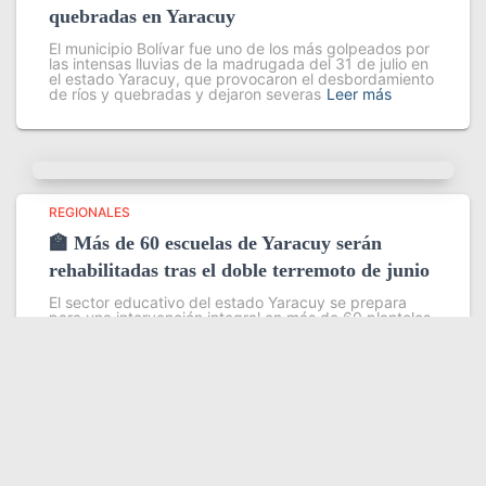
quebradas en Yaracuy
El municipio Bolívar fue uno de los más golpeados por
las intensas lluvias de la madrugada del 31 de julio en
el estado Yaracuy, que provocaron el desbordamiento
de ríos y quebradas y dejaron severas
Leer más
REGIONALES
🏫 Más de 60 escuelas de Yaracuy serán
rehabilitadas tras el doble terremoto de junio
El sector educativo del estado Yaracuy se prepara
para una intervención integral en más de 60 planteles
escolares, como parte del plan de contingencia
activado tras las afectaciones ocasionadas por los
sismos de magnitud 7,2
Leer más