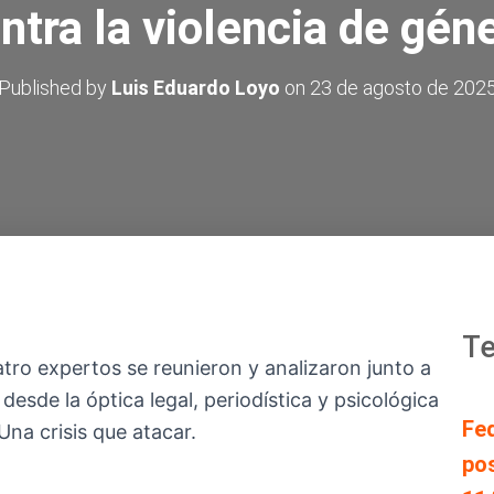
ntra la violencia de gén
Published by
Luis Eduardo Loyo
on
23 de agosto de 202
Te
atro expertos se reunieron y analizaron junto a
esde la óptica legal, periodística y psicológica
Fe
Una crisis que atacar.
pos