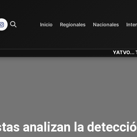
REGIONALES
NACIONALES
Inicio
Regionales
Nacionales
Inte
YATVO... Tu Canal 
stas analizan la detecció