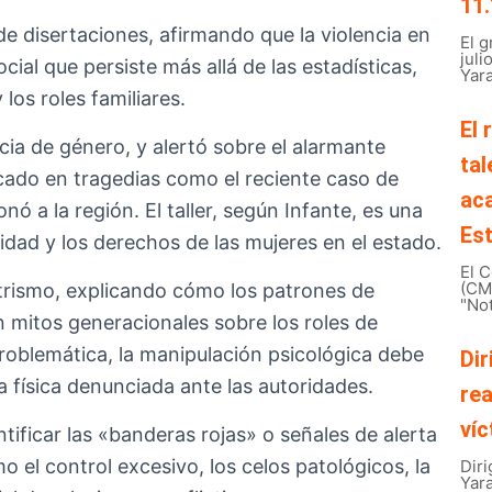
11.
 de disertaciones, afirmando que la violencia en
El 
juli
ocial que persiste más allá de las estadísticas,
Yara
 los roles familiares.
El 
ncia de género, y alertó sobre el alarmante
tal
ado en tragedias como el reciente caso de
ac
 a la región. El taller, según Infante, es una
Est
ridad y los derechos de las mujeres en el estado.
El C
(CMB
trismo, explicando cómo los patrones de
"Not
n mitos generacionales sobre los roles de
roblemática, la manipulación psicológica debe
Dir
ia física denunciada ante las autoridades.
rea
víc
tificar las «banderas rojas» o señales de alerta
 el control excesivo, los celos patológicos, la
Diri
Yar