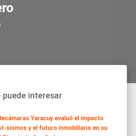
ero
5
 puede interesar
decámaras Yaracuy evaluó el impacto
t-sismos y el futuro inmobiliario en su