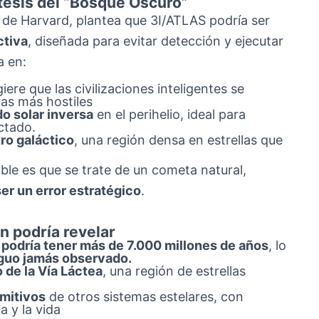
tesis del “Bosque Oscuro”
d de Harvard, plantea que 3I/ATLAS podría ser
ctiva
, diseñada para evitar detección y ejecutar
a en:
giere que las civilizaciones inteligentes se
ras más hostiles
o solar inversa
en el perihelio, ideal para
ctado.
ro galáctico
, una región densa en estrellas que
e es que se trate de un cometa natural,
er un error estratégico
.
n podría revelar
podría tener más de 7.000 millones de años
, lo
guo jamás observado.
 de la Vía Láctea
, una región de estrellas
imitivos
de otros sistemas estelares, con
a y la vida