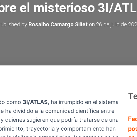
bre el misterioso 3I/AT
ublished by
Rosalbo Camargo Siliet
on
26 de julio de 20
Te
zado como
3I/ATLAS
, ha irrumpido en el sistema
ue ha dividido a la comunidad científica entre
Fe
y quienes sugieren que podría tratarse de una
pos
brimiento, trayectoria y comportamiento han