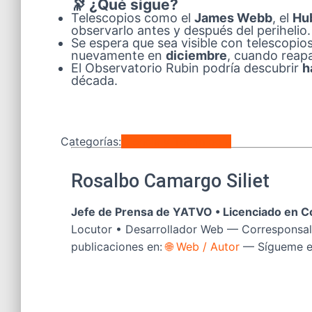
🔭 ¿Qué sigue?
Telescopios como el
James Webb
, el
Hu
observarlo antes y después del perihelio.
Se espera que sea visible con telescopio
nuevamente en
diciembre
, cuando reapa
El Observatorio Rubin podría descubrir
h
década.
Categorías:
Ciencia y Tecnología
Rosalbo Camargo Siliet
Jefe de Prensa de YATVO •
Licenciado en C
Locutor • Desarrollador Web — Corresponsal
publicaciones en:
🌐 Web / Autor
— Sígueme 