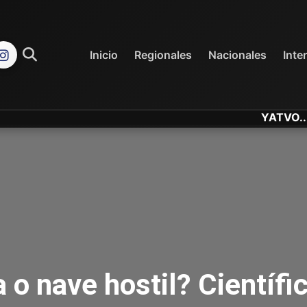
REGIONALES
NACIONALES
Inicio
Regionales
Nacionales
Inte
YATVO... Tu Cana
 o nave hostil? Científi