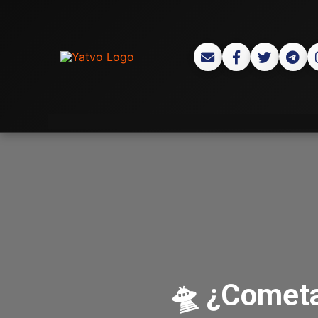
🛸 ¿Cometa