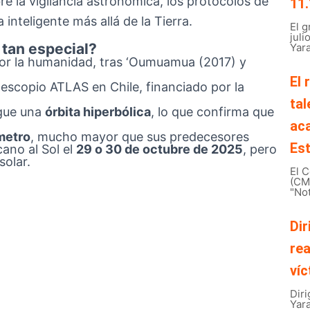
 la vigilancia astronómica, los protocolos de
11.
 inteligente más allá de la Tierra.
El 
juli
 tan especial?
Yara
or la humanidad, tras ‘Oumuamua (2017) y
El 
lescopio ATLAS en Chile, financiado por la
tal
gue una
órbita hiperbólica
, lo que confirma que
ac
metro
, mucho mayor que sus predecesores
Est
ano al Sol el
29 o 30 de octubre de 2025
, pero
solar.
El C
(CMB
"Not
Dir
rea
víc
Diri
Yar