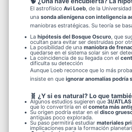
🧠 ¿Una nave encubierta? La hipó
El astrofísico
Avi Loeb
, de la Universida
una
sonda alienígena con inteligencia a
maniobras estratégicas. Su teoría se bas
La
hipótesis del Bosque Oscuro
, que su
ocultan para evitar ser destruidas por ot
La posibilidad de una
maniobra de frenad
quedarse en el sistema solar sin ser dete
La coincidencia de su llegada con el
cent
dificulta su detección
Aunque Loeb reconoce que lo más probabl
insiste en que
ignorar anomalías podría s
🧬 ¿Y si es natural? Lo que tambié
Algunos estudios sugieren que
3I/ATLAS 
que lo convertiría en el
cometa más anti
Su origen podría estar en el
disco grueso
antiguas poco explorada.
Su paso permitirá estudiar
materiales pr
implicaciones para la formación planetari