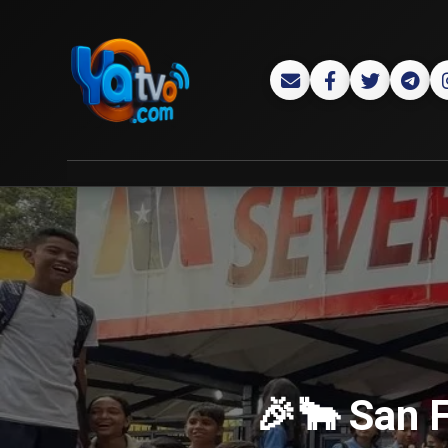
🎉🐂 San F