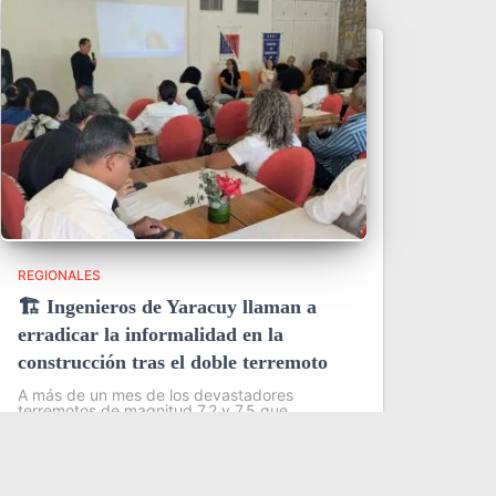
REGIONALES
🏗️ Ingenieros de Yaracuy llaman a
erradicar la informalidad en la
construcción tras el doble terremoto
A más de un mes de los devastadores
terremotos de magnitud 7,2 y 7,5 que
sacudieron Yaracuy y Catia La Mar,
profesionales de la ingeniería y la
arquitectura coincidieron en que la tragedia
dejó una
Leer más