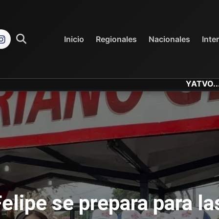
REGIONALES
NACIONALES
Inicio
Regionales
Nacionales
Inte
YATVO... Tu Canal Onl
elipe se prepara para la