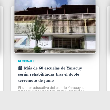
REGIONALES
🏫 Más de 60 escuelas de Yaracuy
serán rehabilitadas tras el doble
terremoto de junio
El sector educativo del estado Yaracuy se
prepara para una intervención integral en
más de 60 planteles escolares, como parte
del plan de contingencia activado tras las
afectaciones ocasionadas por los sismos de
magnitud 7,2
Leer más