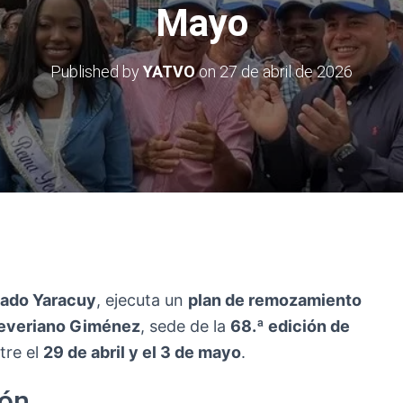
Mayo
Published by
YATVO
on
27 de abril de 2026
stado Yaracuy
, ejecuta un
plan de remozamiento
Severiano Giménez
, sede de la
68.ª edición de
tre el
29 de abril y el 3 de mayo
.
ión