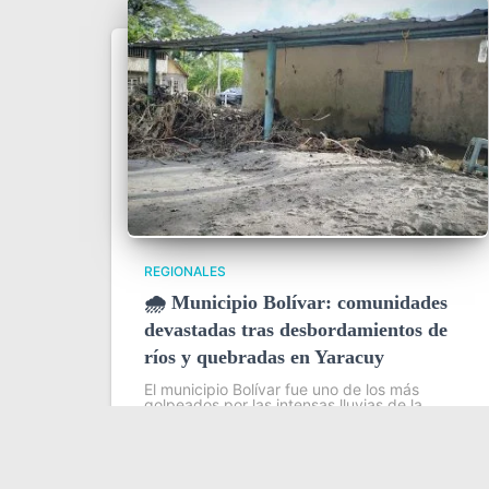
REGIONALES
🌧️ Municipio Bolívar: comunidades
devastadas tras desbordamientos de
ríos y quebradas en Yaracuy
El municipio Bolívar fue uno de los más
golpeados por las intensas lluvias de la
madrugada del 31 de julio en el estado
Yaracuy, que provocaron el desbordamiento
de ríos y quebradas y dejaron severas
Leer más