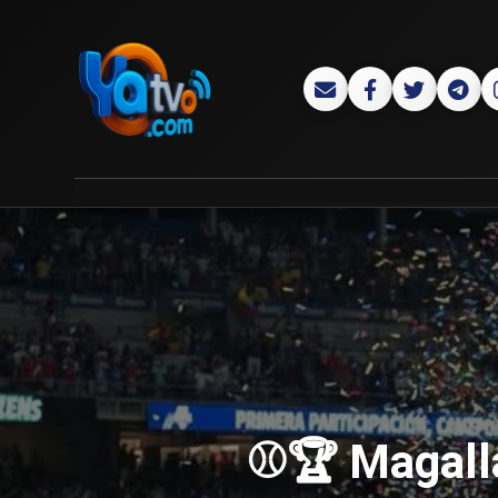
⚾️🏆 Magall