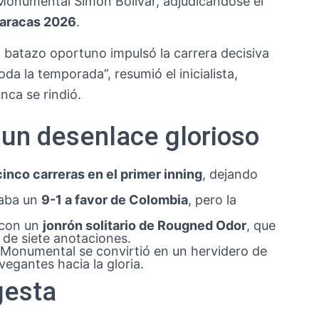
Monumental Simón Bolívar, adjudicándose el
Caracas 2026
.
n batazo oportuno impulsó la carrera decisiva
da la temporada”, resumió el inicialista,
nca se rindió.
y un desenlace glorioso
cinco carreras en el primer inning
, dejando
raba un
9-1 a favor de Colombia
, pero la
o con un
jonrón solitario de Rougned Odor
, que
 de siete anotaciones.
l Monumental se convirtió en un hervidero de
egantes hacia la gloria.
 gesta