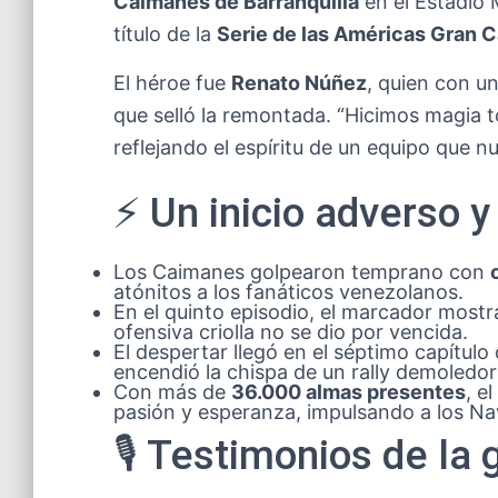
Caimanes de Barranquilla
en el Estadio 
título de la
Serie de las Américas Gran 
El héroe fue
Renato Núñez
, quien con u
que selló la remontada. “Hicimos magia to
reflejando el espíritu de un equipo que nu
⚡ Un inicio adverso 
Los Caimanes golpearon temprano con
atónitos a los fanáticos venezolanos.
En el quinto episodio, el marcador most
ofensiva criolla no se dio por vencida.
El despertar llegó en el séptimo capítul
encendió la chispa de un rally demoledor
Con más de
36.000 almas presentes
, e
pasión y esperanza, impulsando a los Nav
🎙️ Testimonios de la