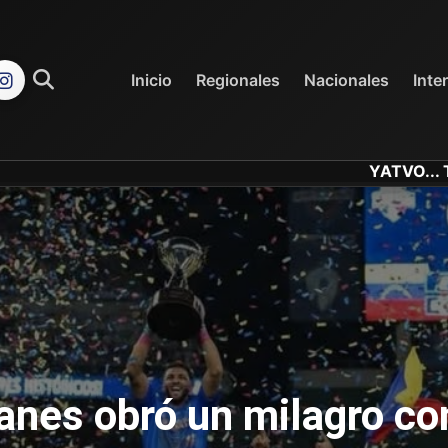
REGIONALES
NACIONALES
Inicio
Regionales
Nacionales
Inte
YATVO... Tu Canal Onl
anes obró un milagro c