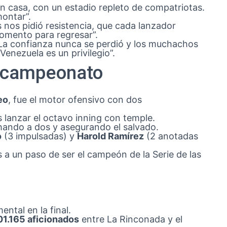
en casa, con un estadio repleto de compatriotas.
ontar”.
 nos pidió resistencia, que cada lanzador
momento para regresar”.
 La confianza nunca se perdió y los muchachos
enezuela es un privilegio”.
l campeonato
eo
, fue el motor ofensivo con dos
as lanzar el octavo inning con temple.
hando a dos y asegurando el salvado.
o
(3 impulsadas) y
Harold Ramírez
(2 anotadas
ntal en la final.
01.165 aficionados
entre La Rinconada y el