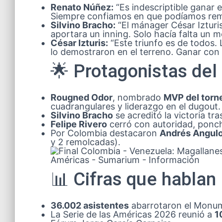
Renato Núñez:
“Es indescriptible ganar 
Siempre confiamos en que podíamos rem
Silvino Bracho:
“El mánager César Izturis
aportara un inning. Solo hacía falta un 
César Izturis:
“Este triunfo es de todos.
lo demostraron en el terreno. Ganar con V
🌟 Protagonistas de
Rougned Odor
, nombrado
MVP del torn
cuadrangulares y liderazgo en el dugout.
Silvino Bracho
se acreditó la victoria tr
Felipe Rivero
cerró con autoridad, ponc
Por Colombia destacaron
Andrés Angul
y 2 remolcadas).
📊 Cifras que hablan
36.002 asistentes
abarrotaron el Monume
La Serie de las Américas 2026 reunió a
1