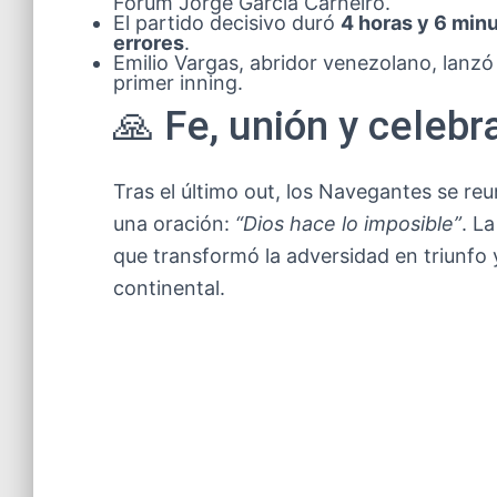
Fórum Jorge García Carneiro.
El partido decisivo duró
4 horas y 6 min
errores
.
Emilio Vargas, abridor venezolano, lanz
primer inning.
🙏 Fe, unión y celebr
Tras el último out, los Navegantes se reu
una oración:
“Dios hace lo imposible”
. L
que transformó la adversidad en triunfo 
continental.