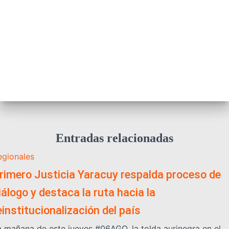
Entradas relacionadas
egionales
rimero Justicia Yaracuy respalda proceso de
iálogo y destaca la ruta hacia la
einstitucionalización del país
a mañana de este jueves #06AGO, la tolda aurinegra en el