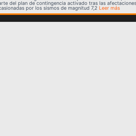
arte del plan de contingencia activado tras las afectacione
casionadas por los sismos de magnitud 7,2
Leer más
Somos YATVO
Somos YATVO ¡Tu canal online! Con entretenimiento,
información, opinión, cultura, deportes y más.
En este portal podrás ver nuestra señal y enterarte de
las noticias más destacadas de Yaracuy, Venezuela y el
mundo, actualizándote constantemente para que estés
siempre al día de las noticias.
YATVO Tu canal online
Categorías
REGIONALES
NACIONALES
INTERNACIONALES
DEPORTES
CULTURA
CIENCIA Y TECNOLOGIA
VARIEDADES