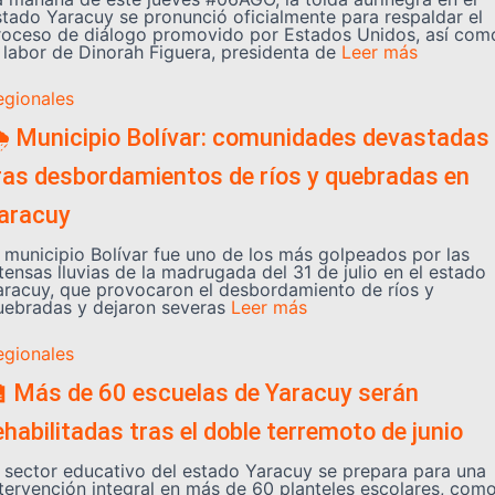
stado Yaracuy se pronunció oficialmente para respaldar el
roceso de diálogo promovido por Estados Unidos, así com
a labor de Dinorah Figuera, presidenta de
Leer más
egionales
️ Municipio Bolívar: comunidades devastadas
ras desbordamientos de ríos y quebradas en
aracuy
l municipio Bolívar fue uno de los más golpeados por las
tensas lluvias de la madrugada del 31 de julio en el estado
aracuy, que provocaron el desbordamiento de ríos y
uebradas y dejaron severas
Leer más
egionales
 Más de 60 escuelas de Yaracuy serán
ehabilitadas tras el doble terremoto de junio
l sector educativo del estado Yaracuy se prepara para una
ntervención integral en más de 60 planteles escolares, com