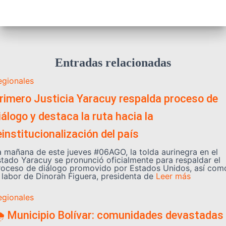
Entradas relacionadas
egionales
rimero Justicia Yaracuy respalda proceso de
iálogo y destaca la ruta hacia la
einstitucionalización del país
a mañana de este jueves #06AGO, la tolda aurinegra en el
stado Yaracuy se pronunció oficialmente para respaldar el
roceso de diálogo promovido por Estados Unidos, así com
a labor de Dinorah Figuera, presidenta de
Leer más
egionales
️ Municipio Bolívar: comunidades devastadas