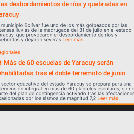
ras desbordamientos de ríos y quebradas en
aracuy
l municipio Bolívar fue uno de los más golpeados por las
tensas lluvias de la madrugada del 31 de julio en el estado
aracuy, que provocaron el desbordamiento de ríos y
uebradas y dejaron severas
Leer más
egionales
 Más de 60 escuelas de Yaracuy serán
ehabilitadas tras el doble terremoto de junio
l sector educativo del estado Yaracuy se prepara para una
ntervención integral en más de 60 planteles escolares, com
arte del plan de contingencia activado tras las afectacione
casionadas por los sismos de magnitud 7,2
Leer más
Somos YATVO
Somos YATVO ¡Tu canal online! Con entretenimiento,