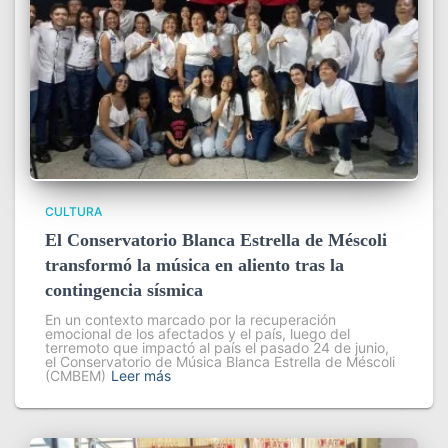
CULTURA
El Conservatorio Blanca Estrella de Méscoli
transformó la música en aliento tras la
contingencia sísmica
En un contexto marcado por la recuperación
emocional de los afectados y el país, luego del
terremoto que impactó al país el pasado 24 de junio,
el Conservatorio de Música Blanca Estrella de Méscoli
(CMBEM)
Leer más