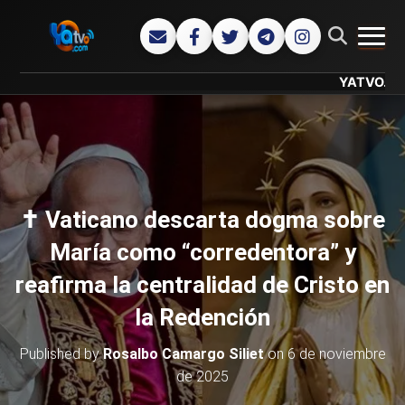
CAMB
YATVO... Tu Ca
✝️ Vaticano descarta dogma sobre
María como “corredentora” y
reafirma la centralidad de Cristo en
la Redención
Published by
Rosalbo Camargo Siliet
on
6 de noviembre
de 2025