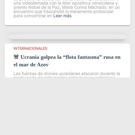
una videollamada con la líder opositora venezolana y
premio Nobel de la Paz, María Corina Machado, en un
encuentro que trascendió lo meramente protocolar
para convertirse en
Leer más
INTERNACIONALES
🚨 Ucrania golpea la “flota fantasma” rusa en
el mar de Azov
Las fuerzas de drones ucranianas atacaron durante la
madrugada de este martes ocho buques petroleros
pertenecientes a la llamada flota fantasma que Rusia
utiliza para evadir sanciones internacionales en sus
exportaciones de petróleo y grano
Leer más
Somos YATVO