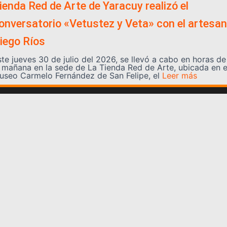
ienda Red de Arte de Yaracuy realizó el
onversatorio «Vetustez y Veta» con el artesa
iego Ríos
ste jueves 30 de julio del 2026, se llevó a cabo en horas de
a mañana en la sede de La Tienda Red de Arte, ubicada en e
useo Carmelo Fernández de San Felipe, el
Leer más
Somos YATVO
Somos YATVO ¡Tu canal online! Con entretenimiento,
información, opinión, cultura, deportes y más.
En este portal podrás ver nuestra señal y enterarte de
las noticias más destacadas de Yaracuy, Venezuela y el
mundo, actualizándote constantemente para que estés
siempre al día de las noticias.
YATVO Tu canal online
Categorías