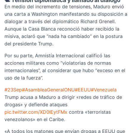
🕊️ Tensión diplomática y llamado al diálogo
En medio del incremento de tensiones, Maduro envió
una carta a Washington manifestando su disposición a
dialogar a través del diplomático Richard Grenell.
Aunque la Casa Blanca reconoció haber recibido la
misiva, aclaró que “nada ha cambiado” en la postura
del presidente Trump.
Por su parte, Amnistía Internacional calificó las
acciones militares como “violatorias de normas
internacionales”, al considerar que hubo “exceso en el
uso de la fuerza”.
#23Sep
#AsambleaGeneralONU
#EEUU
#Venezuela
Trump acusa a Maduro a dirigir «redes de tráfico de
drogas» y defiende ataques
pic.twitter.com/XD0IEytFMx
contra «terroristas
venezolanos» en el Caribe.
«A todos los matones que envían drogas a EEUU que