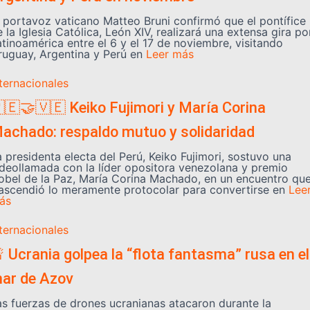
l portavoz vaticano Matteo Bruni confirmó que el pontífice
 la Iglesia Católica, León XIV, realizará una extensa gira po
atinoamérica entre el 6 y el 17 de noviembre, visitando
ruguay, Argentina y Perú en
Leer más
nternacionales
🇪🤝🇻🇪 Keiko Fujimori y María Corina
achado: respaldo mutuo y solidaridad
a presidenta electa del Perú, Keiko Fujimori, sostuvo una
ideollamada con la líder opositora venezolana y premio
obel de la Paz, María Corina Machado, en un encuentro qu
rascendió lo meramente protocolar para convertirse en
Lee
ás
nternacionales
 Ucrania golpea la “flota fantasma” rusa en el
ar de Azov
as fuerzas de drones ucranianas atacaron durante la