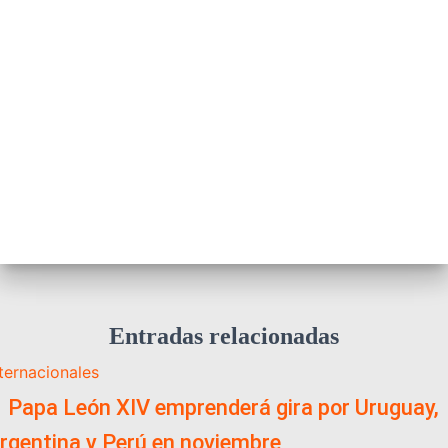
Entradas relacionadas
nternacionales
️ Papa León XIV emprenderá gira por Uruguay,
rgentina y Perú en noviembre