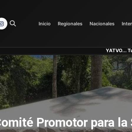
REGIONALES
NACIONALES
Inicio
Regionales
Nacionales
Inte
YATVO... Tu Canal Online..
 Comité Promotor para la