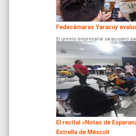
Fedecámaras Yaracuy evaluó e
El gremio empresarial yaracuyano par
El recital «Notas de Esperanz
Estrella de Méscoli