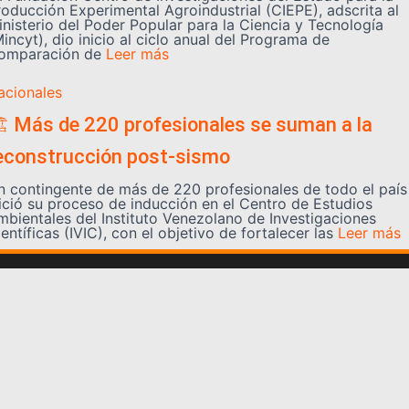
roducción Experimental Agroindustrial (CIEPE), adscrita al
inisterio del Poder Popular para la Ciencia y Tecnología
incyt), dio inicio al ciclo anual del Programa de
omparación de
Leer más
acionales
️ Más de 220 profesionales se suman a la
econstrucción post-sismo
n contingente de más de 220 profesionales de todo el país
nició su proceso de inducción en el Centro de Estudios
mbientales del Instituto Venezolano de Investigaciones
entíficas (IVIC), con el objetivo de fortalecer las
Leer más
Somos YATVO
Somos YATVO ¡Tu canal online! Con entretenimiento,
información, opinión, cultura, deportes y más.
En este portal podrás ver nuestra señal y enterarte de
las noticias más destacadas de Yaracuy, Venezuela y el
mundo, actualizándote constantemente para que estés
siempre al día de las noticias.