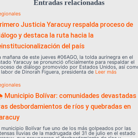
Entradas relacionadas
egionales
rimero Justicia Yaracuy respalda proceso de
iálogo y destaca la ruta hacia la
einstitucionalización del país
a mañana de este jueves #06AGO, la tolda aurinegra en el
stado Yaracuy se pronunció oficialmente para respaldar el
roceso de diálogo promovido por Estados Unidos, así com
a labor de Dinorah Figuera, presidenta de
Leer más
egionales
️ Municipio Bolívar: comunidades devastadas
ras desbordamientos de ríos y quebradas en
aracuy
l municipio Bolívar fue uno de los más golpeados por las
tensas lluvias de la madrugada del 31 de julio en el estado