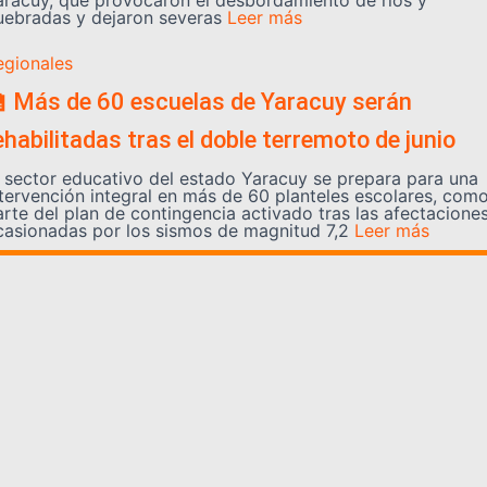
aracuy, que provocaron el desbordamiento de ríos y
uebradas y dejaron severas
Leer más
egionales
 Más de 60 escuelas de Yaracuy serán
ehabilitadas tras el doble terremoto de junio
l sector educativo del estado Yaracuy se prepara para una
ntervención integral en más de 60 planteles escolares, com
arte del plan de contingencia activado tras las afectacione
casionadas por los sismos de magnitud 7,2
Leer más
Somos YATVO
Somos YATVO ¡Tu canal online! Con entretenimiento,
información, opinión, cultura, deportes y más.
En este portal podrás ver nuestra señal y enterarte de
las noticias más destacadas de Yaracuy, Venezuela y el
mundo, actualizándote constantemente para que estés
siempre al día de las noticias.
YATVO Tu canal online