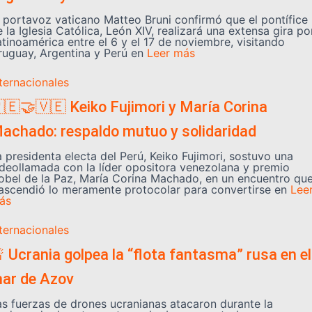
l portavoz vaticano Matteo Bruni confirmó que el pontífice
 la Iglesia Católica, León XIV, realizará una extensa gira po
atinoamérica entre el 6 y el 17 de noviembre, visitando
ruguay, Argentina y Perú en
Leer más
nternacionales
🇪🤝🇻🇪 Keiko Fujimori y María Corina
achado: respaldo mutuo y solidaridad
a presidenta electa del Perú, Keiko Fujimori, sostuvo una
ideollamada con la líder opositora venezolana y premio
obel de la Paz, María Corina Machado, en un encuentro qu
rascendió lo meramente protocolar para convertirse en
Lee
ás
nternacionales
 Ucrania golpea la “flota fantasma” rusa en el
ar de Azov
as fuerzas de drones ucranianas atacaron durante la