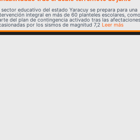
l sector educativo del estado Yaracuy se prepara para una
ntervención integral en más de 60 planteles escolares, com
arte del plan de contingencia activado tras las afectacione
casionadas por los sismos de magnitud 7,2
Leer más
Somos YATVO
Somos YATVO ¡Tu canal online! Con entretenimiento,
información, opinión, cultura, deportes y más.
En este portal podrás ver nuestra señal y enterarte de
las noticias más destacadas de Yaracuy, Venezuela y el
mundo, actualizándote constantemente para que estés
siempre al día de las noticias.
YATVO Tu canal online
Categorías
REGIONALES
NACIONALES
INTERNACIONALES
DEPORTES
CULTURA
CIENCIA Y TECNOLOGIA
VARIEDADES