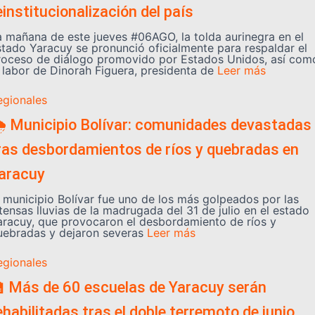
einstitucionalización del país
a mañana de este jueves #06AGO, la tolda aurinegra en el
stado Yaracuy se pronunció oficialmente para respaldar el
roceso de diálogo promovido por Estados Unidos, así com
a labor de Dinorah Figuera, presidenta de
Leer más
egionales
️ Municipio Bolívar: comunidades devastadas
ras desbordamientos de ríos y quebradas en
aracuy
l municipio Bolívar fue uno de los más golpeados por las
tensas lluvias de la madrugada del 31 de julio en el estado
aracuy, que provocaron el desbordamiento de ríos y
uebradas y dejaron severas
Leer más
egionales
 Más de 60 escuelas de Yaracuy serán
ehabilitadas tras el doble terremoto de junio