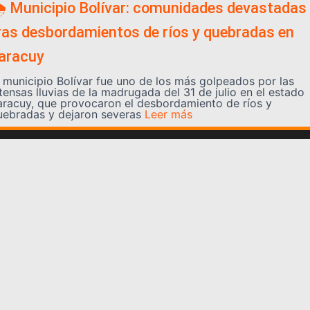
️ Municipio Bolívar: comunidades devastadas
ras desbordamientos de ríos y quebradas en
aracuy
l municipio Bolívar fue uno de los más golpeados por las
tensas lluvias de la madrugada del 31 de julio en el estado
aracuy, que provocaron el desbordamiento de ríos y
uebradas y dejaron severas
Leer más
Somos YATVO
Somos YATVO ¡Tu canal online! Con entretenimiento,
información, opinión, cultura, deportes y más.
En este portal podrás ver nuestra señal y enterarte de
las noticias más destacadas de Yaracuy, Venezuela y el
mundo, actualizándote constantemente para que estés
siempre al día de las noticias.
YATVO Tu canal online
Categorías