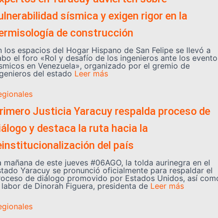
ulnerabilidad sísmica y exigen rigor en la
ermisología de construcción
n los espacios del Hogar Hispano de San Felipe se llevó a
abo el foro «Rol y desafío de los ingenieros ante los evento
ísmicos en Venezuela», organizado por el gremio de
ngenieros del estado
Leer más
egionales
rimero Justicia Yaracuy respalda proceso de
iálogo y destaca la ruta hacia la
einstitucionalización del país
a mañana de este jueves #06AGO, la tolda aurinegra en el
stado Yaracuy se pronunció oficialmente para respaldar el
roceso de diálogo promovido por Estados Unidos, así com
a labor de Dinorah Figuera, presidenta de
Leer más
egionales