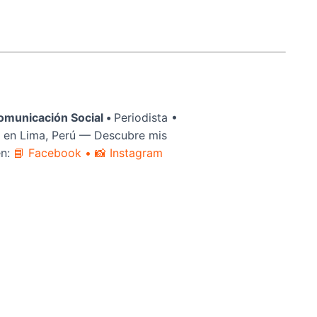
omunicación Social •
Periodista •
 en Lima, Perú — Descubre mis
en:
📘 Facebook
• 📸 Instagram