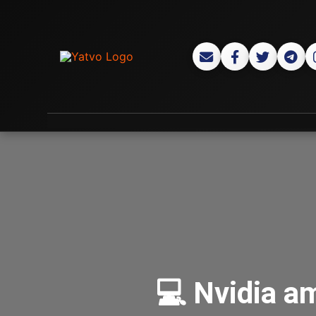
💻 Nvidia am