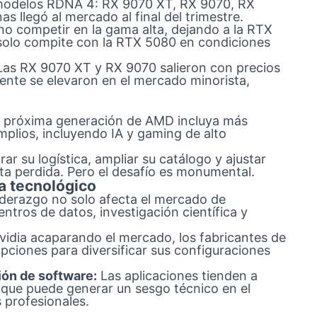
modelos RDNA 4: RX 9070 XT, RX 9070, RX
llegó al mercado al final del trimestre.
o competir en la gama alta, dejando a la RTX
a solo compite con la RTX 5080 en condiciones
as RX 9070 XT y RX 9070 salieron con precios
nte se elevaron en el mercado minorista,
a próxima generación de AMD incluya más
lios, incluyendo IA y gaming de alto
r su logística, ampliar su catálogo y ajustar
ota perdida. Pero el desafío es monumental.
a tecnológico
iderazgo no solo afecta el mercado de
tros de datos, investigación científica y
idia acaparando el mercado, los fabricantes de
ciones para diversificar sus configuraciones
ión de software:
Las aplicaciones tienden a
o que puede generar un sesgo técnico en el
 profesionales.