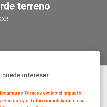
rde terreno
 2025
 puede interesar
decámaras Yaracuy evaluó el impacto
t-sismos y el futuro inmobiliario en su