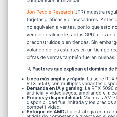
comparación interanual
Jon Peddie Research
(JPR) muestra regul
tarjetas gráficas y procesadores. Antes 
no equivalen a ventas, por lo que esto n
vendido realmente tantas GPU a los con
preconstruidos o en tiendas. Sin embarg
volando de los estantes en un tiempo réc
cifras de ventas también fueran buenas.
🔍
Factores que explican el dominio de 
Línea más amplia y rápida:
La serie RTX 
RTX 5050, con múltiples variantes dispon
Demanda en IA y gaming:
La RTX 5090 de
artificial y videojuegos, ampliando el alc
Precios y disponibilidad:
Mientras AMD l
disponibilidad fue limitada y los precios
competitividad.
Enfoque de AMD:
La estrategia centrad
Nvidia sin competencia directa en el s