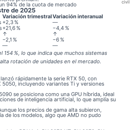
civi
stre de 2025
Variación trimestral
Variación interanual
s
+2,3 %
—
s
+21,6 %
−4,4 %
↑
↑
−2,1 %
−6 %
—
—
l 154 %, lo que indica que muchos sistemas
alta rotación de unidades en el mercado.
 lanzó rápidamente la serie RTX 50, con
5050, incluyendo variantes Ti y versiones
090 se posiciona como una GPU híbrida, ideal
ones de inteligencia artificial, lo que amplía su
unque los precios de gama alta subieron,
ría de los modelos, algo que AMD no pudo