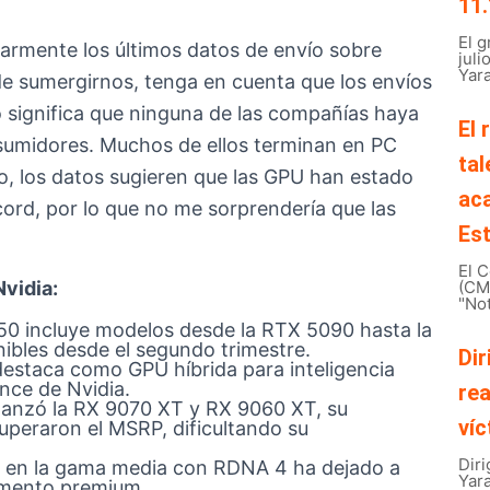
11.
El 
armente los últimos datos de envío sobre
juli
Yara
de sumergirnos, tenga en cuenta que los envíos
o significa que ninguna de las compañías haya
El 
sumidores. Muchos de ellos terminan en PC
tal
o, los datos sugieren que las GPU han estado
ac
ord, por lo que no me sorprendería que las
Est
El C
Nvidia:
(CMB
"Not
50 incluye modelos desde la RTX 5090 hasta la
ibles desde el segundo trimestre.
Dir
staca como GPU híbrida para inteligencia
ance de Nvidia.
rea
anzó la RX 9070 XT y RX 9060 XT, su
víc
 superaron el MSRP, dificultando su
Diri
a en la gama media con RDNA 4 ha dejado a
Yar
egmento premium.