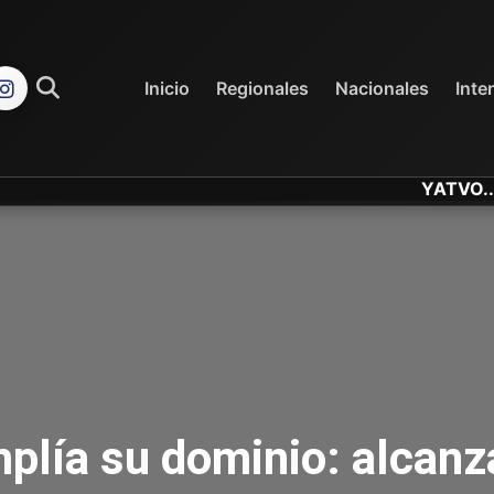
REGIONALES
NACIONALES
Inicio
Regionales
Nacionales
Inte
YATVO... Tu Cana
plía su dominio: alcanz