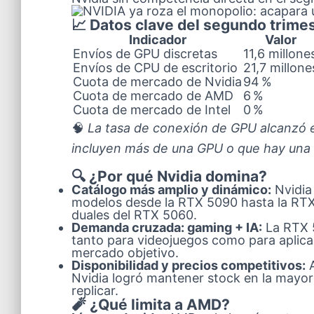
📈 Datos clave del segundo trime
Indicador
Valor
Envíos de GPU discretas
11,6 millone
Envíos de CPU de escritorio
21,7 millone
Cuota de mercado de Nvidia
94 %
Cuota de mercado de AMD
6 %
Cuota de mercado de Intel
0 %
🧠
La tasa de conexión de GPU alcanzó e
incluyen más de una GPU o que hay una 
🔍 ¿Por qué Nvidia domina?
Catálogo más amplio y dinámico:
Nvidia
modelos desde la RTX 5090 hasta la RTX 
duales del RTX 5060.
Demanda cruzada: gaming + IA:
La RTX 5
tanto para videojuegos como para aplicaci
mercado objetivo.
Disponibilidad y precios competitivos:
A
Nvidia logró mantener stock en la mayo
replicar.
🧨 ¿Qué limita a AMD?