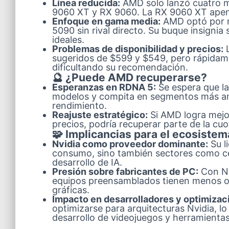
Línea reducida:
AMD solo lanzó cuatro 
9060 XT y RX 9060. La RX 9060 XT apenas 
Enfoque en gama media:
AMD optó por n
5090 sin rival directo. Su buque insigni
ideales.
Problemas de disponibilidad y precios:
L
sugeridos de $599 y $549, pero rápidame
dificultando su recomendación.
🔮 ¿Puede AMD recuperarse?
Esperanzas en RDNA 5:
Se espera que l
modelos y compita en segmentos más amp
rendimiento.
Reajuste estratégico:
Si AMD logra mejora
precios, podría recuperar parte de la cu
🧩 Implicancias para el ecosistem
Nvidia como proveedor dominante:
Su l
consumo, sino también sectores como cen
desarrollo de IA.
Presión sobre fabricantes de PC:
Con Nv
equipos preensamblados tienen menos op
gráficas.
Impacto en desarrolladores y optimizac
optimizarse para arquitecturas Nvidia, l
desarrollo de videojuegos y herramientas